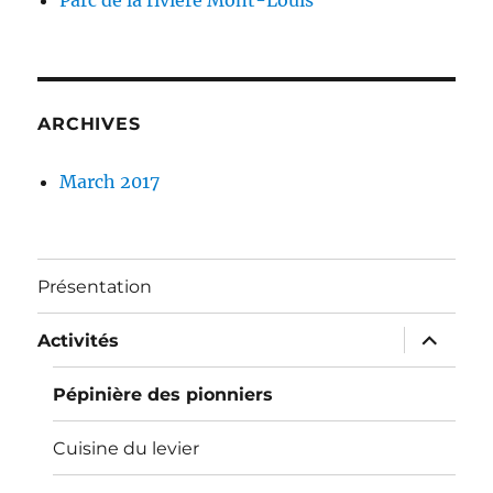
Parc de la rivière Mont-Louis
ARCHIVES
March 2017
Présentation
expand
Activités
child
menu
Pépinière des pionniers
Cuisine du levier